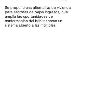
Se propone una alternativa de vivienda
para sectores de bajos ingresos, que
amplía las oportunidades de
conformación del hábitat como un
sistema abierto a las múltiples
necesidades y a la capacidad creativa y
constructora de los usuarios. Con este
criterio se propende más a la
calificación eficiente de espacios y a las
prestaciones técnicas de materiales e
infraestructuras, que a la dotación de
soluciones acabadas, tecnológica y
tipológicamente cerradas.
AA
AD
F
+
ARQUITECTOS ASOCIADOS
adaa.arquitectos@gmail.com
+598 24180537